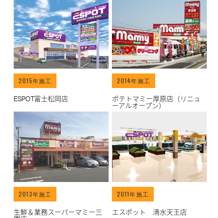
/works/archives/7">
/works/archives/8">
2015年施工
2014年施工
ESPOT富士松岡店
ポテトマミー厚原店（リニュ
ーアルオープン）
/works/archives/19">
/works/archives/2">
2013年施工
2011年施工
生鮮＆業務スーパーマミー三
エスポット 清水天王店