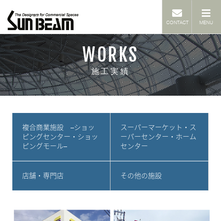
ナ
ホーム
> 施工実績・ブログ等
ビ
CONTACT
MENU
ゲ
ー
シ
ョ
WORKS
ン
施工実績
複合商業施設 –ショッ
スーパーマーケット・ス
ピングセンター・ショッ
ーパーセンター・ホーム
ピングモール–
センター
店舗・専門店
その他の施設