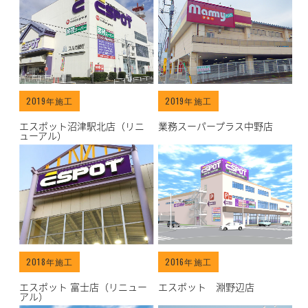
/works/archives/21">
/works/archives/20">
2019年施工
2019年施工
エスポット沼津駅北店（リニ
業務スーパープラス中野店
ューアル）
/works/archives/22">
/works/archives/1">
2018年施工
2016年施工
エスポット 富士店（リニュー
エスポット 淵野辺店
アル）