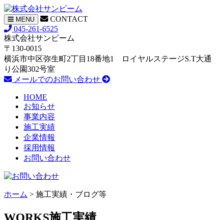
CONTACT
ナ
MENU
ビ
045-261-6525
ゲ
株式会社サンビーム
ー
〒130-0015
シ
横浜市中区弥生町2丁目18番地1 ロイヤルステージS.T大通
ョ
り公園302号室
ン
メールでのお問い合わせ
HOME
お知らせ
事業内容
施工実績
企業情報
採用情報
お問い合わせ
ホーム
> 施工実績・ブログ等
WORKS
施工実績