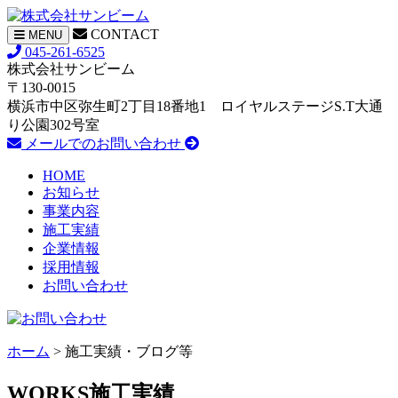
CONTACT
ナ
MENU
ビ
045-261-6525
ゲ
株式会社サンビーム
ー
〒130-0015
シ
横浜市中区弥生町2丁目18番地1 ロイヤルステージS.T大通
ョ
り公園302号室
ン
メールでのお問い合わせ
HOME
お知らせ
事業内容
施工実績
企業情報
採用情報
お問い合わせ
ホーム
> 施工実績・ブログ等
WORKS
施工実績