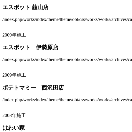
エスポット 韮山店
/index.php/works/index/theme/theme/obt/css/works/works/archives/ca
2009年施工
エスポット 伊勢原店
/index.php/works/index/theme/theme/obt/css/works/works/archives/ca
2009年施工
ポテトマミー 西沢田店
/index.php/works/index/theme/theme/obt/css/works/works/archives/ca
2008年施工
はわい家