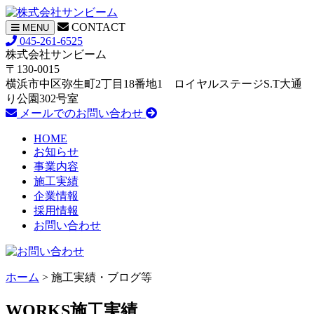
CONTACT
ナ
MENU
ビ
045-261-6525
ゲ
株式会社サンビーム
ー
〒130-0015
シ
横浜市中区弥生町2丁目18番地1 ロイヤルステージS.T大通
ョ
り公園302号室
ン
メールでのお問い合わせ
HOME
お知らせ
事業内容
施工実績
企業情報
採用情報
お問い合わせ
ホーム
> 施工実績・ブログ等
WORKS
施工実績