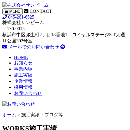
CONTACT
ナ
MENU
ビ
045-261-6525
ゲ
株式会社サンビーム
ー
〒130-0015
シ
横浜市中区弥生町2丁目18番地1 ロイヤルステージS.T大通
ョ
り公園302号室
ン
メールでのお問い合わせ
HOME
お知らせ
事業内容
施工実績
企業情報
採用情報
お問い合わせ
ホーム
> 施工実績・ブログ等
WORKS
施工実績