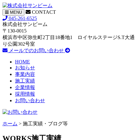
CONTACT
ナ
MENU
ビ
045-261-6525
ゲ
株式会社サンビーム
ー
〒130-0015
シ
横浜市中区弥生町2丁目18番地1 ロイヤルステージS.T大通
ョ
り公園302号室
ン
メールでのお問い合わせ
HOME
お知らせ
事業内容
施工実績
企業情報
採用情報
お問い合わせ
ホーム
> 施工実績・ブログ等
WORKS
施工実績