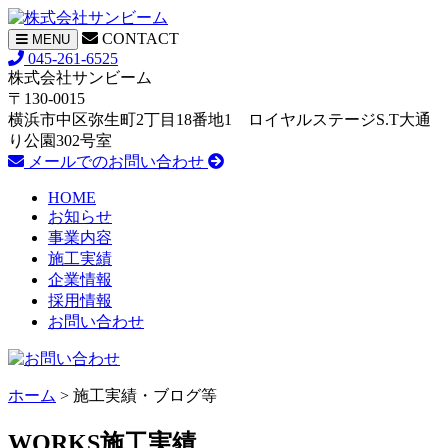
CONTACT
ナ
MENU
ビ
045-261-6525
ゲ
株式会社サンビーム
ー
〒130-0015
シ
横浜市中区弥生町2丁目18番地1 ロイヤルステージS.T大通
ョ
り公園302号室
ン
メールでのお問い合わせ
HOME
お知らせ
事業内容
施工実績
企業情報
採用情報
お問い合わせ
ホーム
> 施工実績・ブログ等
WORKS
施工実績