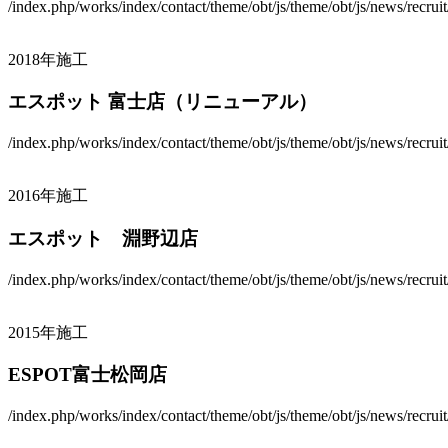
/index.php/works/index/contact/theme/obt/js/theme/obt/js/news/recrui
2018年施工
エスポット 富士店（リニューアル）
/index.php/works/index/contact/theme/obt/js/theme/obt/js/news/recrui
2016年施工
エスポット 淵野辺店
/index.php/works/index/contact/theme/obt/js/theme/obt/js/news/recrui
2015年施工
ESPOT富士松岡店
/index.php/works/index/contact/theme/obt/js/theme/obt/js/news/recrui