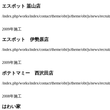
エスポット 韮山店
/index.php/works/index/contact/theme/obt/js/theme/obt/js/news/recrui
2009年施工
エスポット 伊勢原店
/index.php/works/index/contact/theme/obt/js/theme/obt/js/news/recrui
2009年施工
ポテトマミー 西沢田店
/index.php/works/index/contact/theme/obt/js/theme/obt/js/news/recrui
2008年施工
はわい家